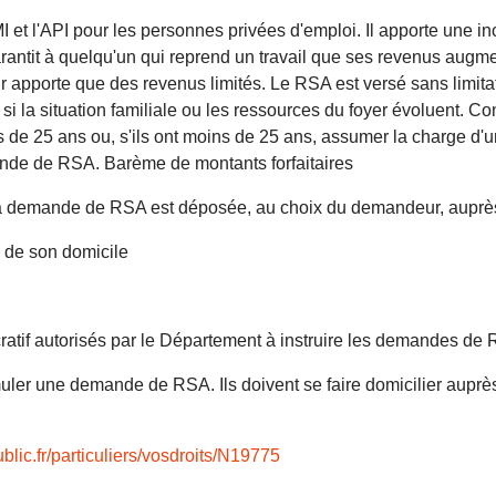
 et l'API pour les personnes privées d'emploi. Il apporte une in
rantit à quelqu'un qui reprend un travail que ses revenus augme
ur apporte que des revenus limités. Le RSA est versé sans limitat
 si la situation familiale ou les ressources du foyer évoluent. Co
e 25 ans ou, s'ils ont moins de 25 ans, assumer la charge d'un 
nde de RSA. Barème de montants forfaitaires
 demande de RSA est déposée, au choix du demandeur, auprè
 de son domicile
ratif autorisés par le Département à instruire les demandes de
uler une demande de RSA. Ils doivent se faire domicilier aupr
blic.fr/particuliers/vosdroits/N19775